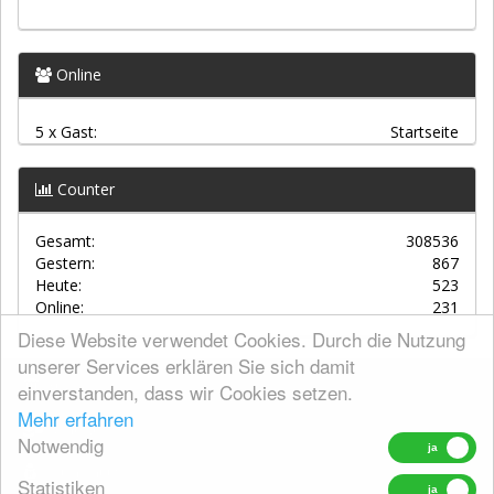
Online
5 x Gast:
Startseite
Counter
Gesamt:
308536
Gestern:
867
Heute:
523
Online:
231
Diese Website verwendet Cookies. Durch die Nutzung
unserer Services erklären Sie sich damit
einverstanden, dass wir Cookies setzen.
AGBs
Mehr erfahren
Kontakt
Notwendig
Datenschutz
Statistiken