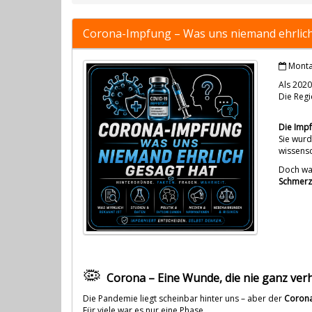
Corona-Impfung – Was uns niemand ehrlich
Monta
Als 2020
Die Regi
Die Imp
Sie wur
wissensc
Doch was
Schmerz
🦠
Corona – Eine Wunde, die nie ganz verhe
Die Pandemie liegt scheinbar hinter uns – aber der
Corona
Für viele war es nur eine Phase.