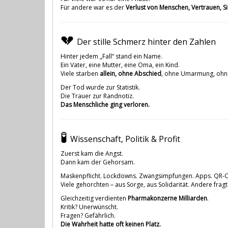
Für andere war es der
Verlust von Menschen, Vertrauen, S
💔
Der stille Schmerz hinter den Zahlen
Hinter jedem „Fall“ stand ein Name.
Ein Vater, eine Mutter, eine Oma, ein Kind.
Viele starben
allein, ohne Abschied
, ohne Umarmung, ohne
Der Tod wurde zur Statistik.
Die Trauer zur Randnotiz.
Das Menschliche ging verloren.
🧪
Wissenschaft, Politik & Profit
Zuerst kam die Angst.
Dann kam der Gehorsam.
Maskenpflicht. Lockdowns. Zwangsimpfungen. Apps. QR-
Viele gehorchten – aus Sorge, aus Solidarität. Andere fra
Gleichzeitig verdienten
Pharmakonzerne Milliarden
.
Kritik? Unerwünscht.
Fragen? Gefährlich.
Die Wahrheit hatte oft keinen Platz.