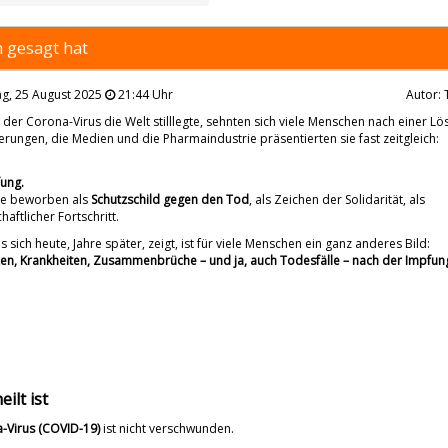
 gesagt hat
g, 25 August 2025
21:44 Uhr
Autor: 
 der Corona-Virus die Welt stilllegte, sehnten sich viele Menschen nach einer Lö
erungen, die Medien und die Pharmaindustrie präsentierten sie fast zeitgleich:
fung.
de beworben als
Schutzschild gegen den Tod
, als Zeichen der Solidarität, als
haftlicher Fortschritt.
 sich heute, Jahre später, zeigt, ist für viele Menschen ein ganz anderes Bild:
en, Krankheiten, Zusammenbrüche – und ja, auch Todesfälle – nach der Impfun
ilt ist
-Virus (COVID-19)
ist nicht verschwunden.