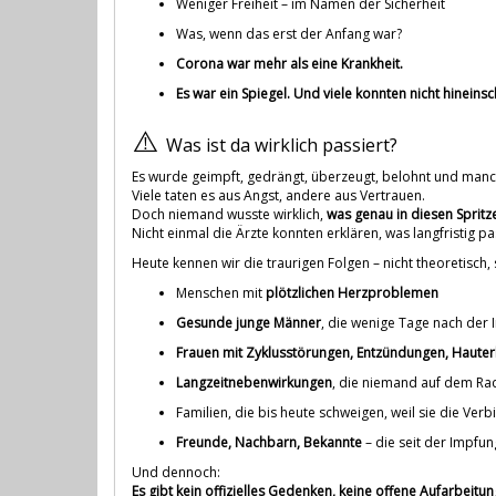
Weniger Freiheit – im Namen der Sicherheit
Was, wenn das erst der Anfang war?
Corona war mehr als eine Krankheit.
Es war ein Spiegel. Und viele konnten nicht hineins
⚠️
Was ist da wirklich passiert?
Es wurde geimpft, gedrängt, überzeugt, belohnt und manc
Viele taten es aus Angst, andere aus Vertrauen.
Doch niemand wusste wirklich,
was genau in diesen Spritz
Nicht einmal die Ärzte konnten erklären, was langfristig 
Heute kennen wir die traurigen Folgen – nicht theoretisc
Menschen mit
plötzlichen Herzproblemen
Gesunde junge Männer
, die wenige Tage nach der
Frauen mit Zyklusstörungen, Entzündungen, Haute
Langzeitnebenwirkungen
, die niemand auf dem Ra
Familien, die bis heute schweigen, weil sie die Verbi
Freunde, Nachbarn, Bekannte
– die seit der Impfu
Und dennoch:
Es gibt kein offizielles Gedenken, keine offene Aufarbeitu