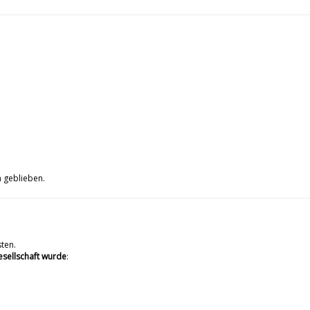
n geblieben.
sten.
esellschaft wurde
: