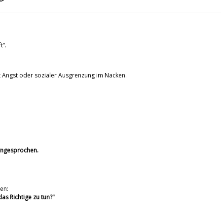
t“.
t Angst oder sozialer Ausgrenzung im Nacken.
 angesprochen.
en:
s Richtige zu tun?"