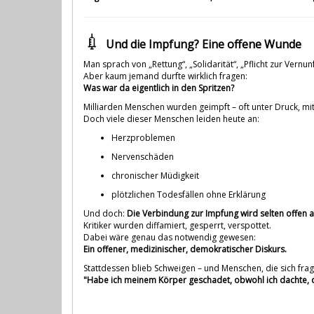
💉
Und die Impfung? Eine offene Wunde
Man sprach von „Rettung“, „Solidarität“, „Pflicht zur Vernunf
Aber kaum jemand durfte wirklich fragen:
Was war da eigentlich in den Spritzen?
Milliarden Menschen wurden geimpft – oft unter Druck, mi
Doch viele dieser Menschen leiden heute an:
Herzproblemen
Nervenschäden
chronischer Müdigkeit
plötzlichen Todesfällen ohne Erklärung
Und doch:
Die Verbindung zur Impfung wird selten offen
Kritiker wurden diffamiert, gesperrt, verspottet.
Dabei wäre genau das notwendig gewesen:
Ein offener, medizinischer, demokratischer Diskurs.
Stattdessen blieb Schweigen – und Menschen, die sich frag
"Habe ich meinem Körper geschadet, obwohl ich dachte, da