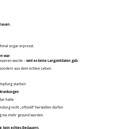
chauen.
hmal sogar erpresst.
en war
.
passieren würde –
weil es keine Langzeitdaten gab.
h, sondern aus dem echten Leben:
 Impfung starben
rkrankungen
dar hatte
ndung nicht „offiziell“ herstellen dürfen
ng nie mehr gesund wurden
ng, kein echtes Bedauern.