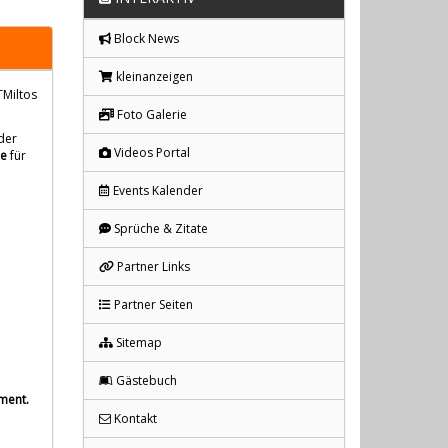
Block News
kleinanzeigen
TMiltos
Foto Galerie
ader
Videos Portal
le
für
Events Kalender
Sprüche & Zitate
Partner Links
Partner Seiten
Sitemap
Gästebuch
ment.
Kontakt