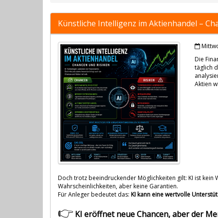
Künstliche Intelligenz im Aktienhandel – Ch
Mittw
Die Fin
täglich 
analysie
Aktien w
Doch trotz beeindruckender Möglichkeiten gilt: KI ist kein
Wahrscheinlichkeiten, aber keine Garantien.
Für Anleger bedeutet das:
KI kann eine wertvolle Unterst
👉
KI eröffnet neue Chancen, aber der Mens