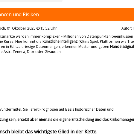
ancen und Risiken
och, 01 Oktober 2025
15:52 Uhr
Autor: 
anzmärkte werden immer komplexer – Millionen von Datenpunkten beeinflussen
die Kurse. Hier kommt die
Künstliche Intelligenz (KI)
ins Spiel. Plattformen wie Tr
ren in Echtzeit riesige Datenmengen, erkennen Muster und geben
Handelssigna
ie AstraZeneca, Dior oder Givaudan.
 Wundermittel. Sie liefert Prognosen auf Basis historischer Daten und
ützung sein, ersetzt aber niemals die eigene Entscheidung und das Risikomanage
ch bleibt das wichtigste Glied in der Kette.