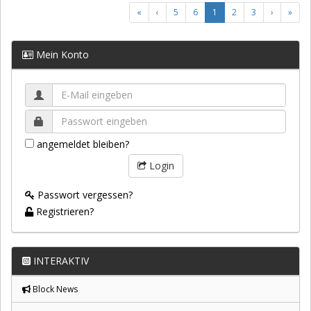
«
‹
5
6
1
2
3
›
»
Mein Konto
angemeldet bleiben?
Login
Passwort vergessen?
Registrieren?
INTERAKTIV
Block News