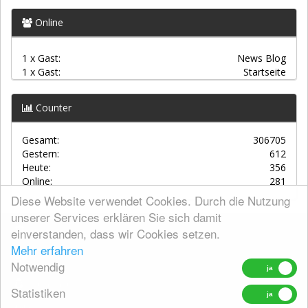
Online
1 x Gast:
News Blog
1 x Gast:
Startseite
Counter
Gesamt:
306705
Gestern:
612
Heute:
356
Online:
281
Diese Website verwendet Cookies. Durch die Nutzung
unserer Services erklären Sie sich damit
einverstanden, dass wir Cookies setzen.
AGBs
Mehr erfahren
Kontakt
Notwendig
Datenschutz
Statistiken