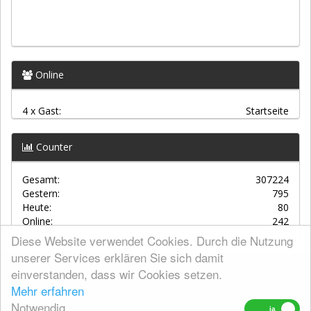
Online
4 x Gast:
Startseite
Counter
Gesamt:
307224
Gestern:
795
Heute:
80
Online:
242
Diese Website verwendet Cookies. Durch die Nutzung
unserer Services erklären Sie sich damit
einverstanden, dass wir Cookies setzen.
AGBs
Mehr erfahren
Kontakt
Notwendig