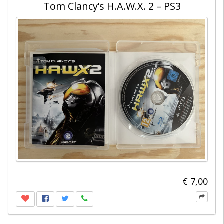
Tom Clancy’s H.A.W.X. 2 – PS3
€ 7,00