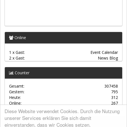
Online
1 x Gast:
Event Calendar
2 x Gast:
News Blog
Counter
Gesamt:
307458
Gestern:
795
Heute:
312
Online:
267
Diese Website verwendet Cookies. Durch die Nutzung
unserer Services erklären Sie sich damit
einverstanden, dass wir Cookies setzen.
AGBs