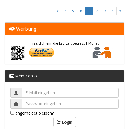
«
‹
5
6
1
2
3
›
»
Werbung
Trag dich ein, die Laufzeit beträgt 1 Monat
Mein Konto
angemeldet bleiben?
Login