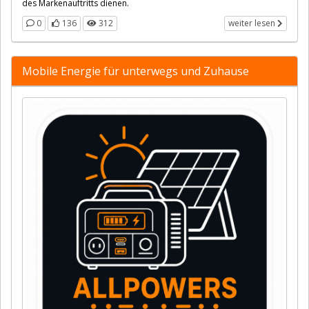
des Markenauftritts dienen.
0
136
312
weiter lesen
Mobile Energie für unterwegs und Zuhause