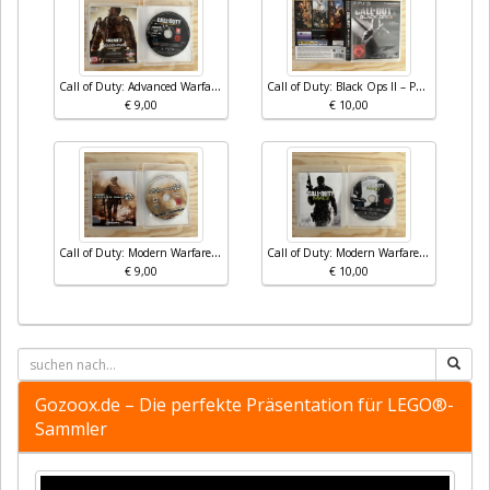
Call of Duty: Advanced Warfare – PS3 (100% Uncut)
Call of Duty: Black Ops II – PS3 (100% Uncut, Bonuskarte enthalten)
€ 9,00
€ 10,00
Call of Duty: Modern Warfare 2 – PS3
Call of Duty: Modern Warfare 3 (MW3) – PS3 – 100% Uncut
€ 9,00
€ 10,00
Gozoox.de – Die perfekte Präsentation für LEGO®-
Sammler