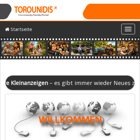
Startseite
Toggl
Previous
Nex
igen
– es gibt immer wieder Neues zu entdecken! Schau