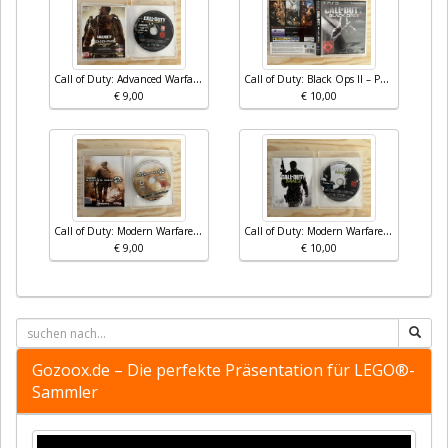
Call of Duty: Advanced Warfare – PS3 (100% Uncut)
Call of Duty: Black Ops II – PS3 (100% Uncut, Bonuskarte enthalten)
€ 9,00
€ 10,00
Call of Duty: Modern Warfare 2 – PS3
Call of Duty: Modern Warfare 3 (MW3) – PS3 – 100% Uncut
€ 9,00
€ 10,00
Gozoox.de – Die perfekte Präsentation für LEGO®-
Sammler