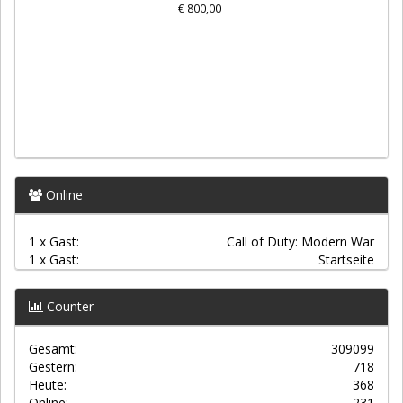
Online
1 x Gast:
Call of Duty: Modern War
1 x Gast:
Startseite
Counter
Gesamt:
309099
Gestern:
718
Heute:
368
Online:
231