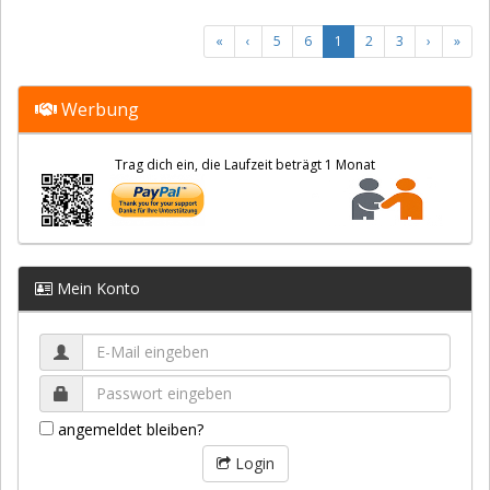
«
‹
5
6
1
2
3
›
»
Werbung
Trag dich ein, die Laufzeit beträgt 1 Monat
Mein Konto
angemeldet bleiben?
Login