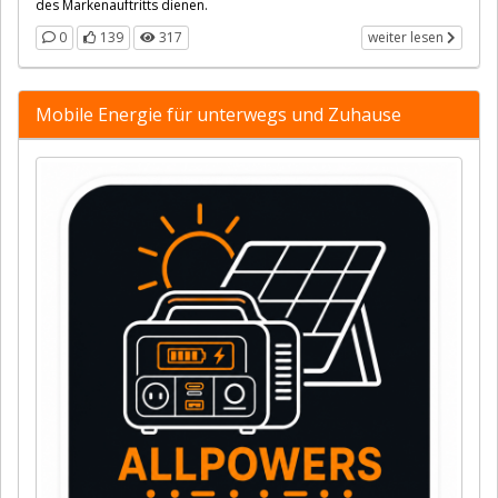
des Markenauftritts dienen.
0
139
317
weiter lesen
Mobile Energie für unterwegs und Zuhause